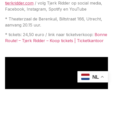
tjerkridder.com
/ volg Tjerk Ridder op social media,
Facebook, Instagram, Spotify en YouTube
* Theaterzaal de Berenkuil, Biltstraat 166, Utrecht,
aanvang 20.15 uur.
* tickets: 24,50 euro / link naar ticketverkoop:
Bonne
Route! – Tjerk Ridder – Koop tickets | Ticketkantoor
NL